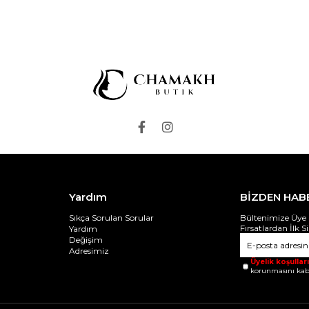
Yardım
BİZDEN HAB
Sıkça Sorulan Sorular
Bültenimize Üye 
Fırsatlardan İlk S
Yardım
Değişim
Adresimiz
Üyelik koşulları
korunmasını kab