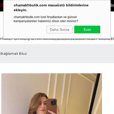
!
❤
2500 TL ve Üzeri Siparişlerinizde
KARGO 
chamakhbutik.com masaüstü bildirimlerine
ekleyin.
chamakhbutik.com özel fırsatlardan ve güncel
kampanyalardan haberiniz olsun ister misiniz?
Daha Sonra
Evet
İYİM
ALT GİYİM
DIŞ GİYİM
TAKIM
ELBİSE
AKSESUAR
FIRSAT ÜRÜNLE
 Bağlamalı Bluz