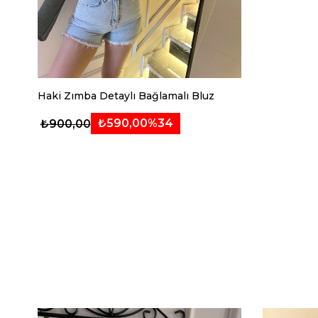
Haki Zımba Detaylı Bağlamalı Bluz
₺590,00
%34
₺900,00