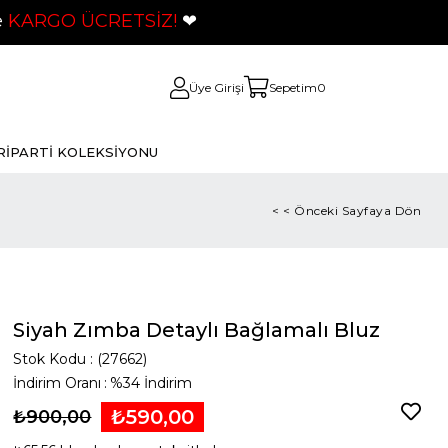
ÜCRETSİZ!
❤
Üye Girişi
Sepetim
0
Rİ
PARTİ KOLEKSİYONU
< < Önceki Sayfaya Dön
Siyah Zımba Detaylı Bağlamalı Bluz
Stok Kodu
(27662)
İndirim Oranı
:
%
34
İndirim
₺590,00
₺900,00