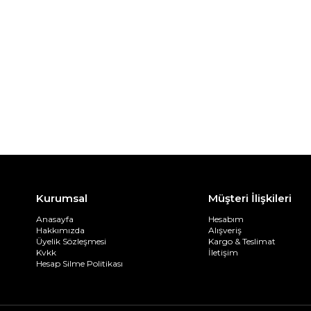
Kurumsal
Müşteri İlişkileri
Anasayfa
Hesabım
Hakkımızda
Alışveriş
Üyelik Sözleşmesi
Kargo & Teslimat
Kvkk
İletişim
Hesap Silme Politikası