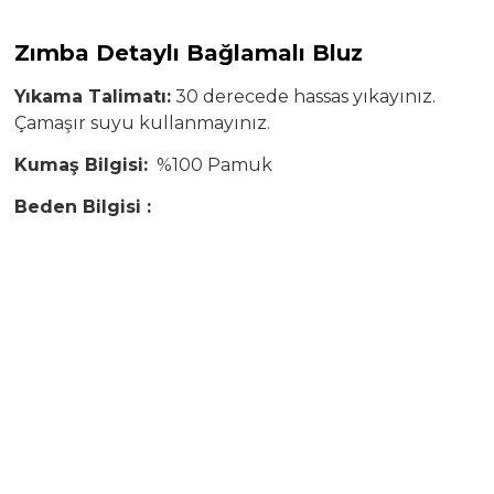
Zımba Detaylı Bağlamalı Bluz
Yıkama Talimatı:
30 derecede hassas yıkayınız.
Çamaşır suyu kullanmayınız.
Kumaş Bilgisi:
%100 Pamuk
Beden Bilgisi :
Modelin Ölçüleri:
Boy: 1.65, Kilo:50
Modelin üzerindeki ürün
S/36
bedendir.
S Beden
En: cm / Boy: cm
M Beden
En: cm / Boy: cm
L Beden
En: cm / Boy: cm