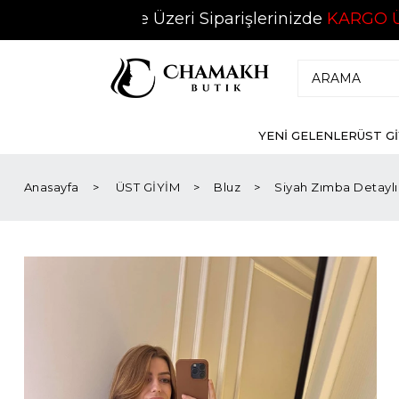
500 TL ve Üzeri Siparişlerinizde
KARGO ÜCRETSİZ
YENİ GELENLER
ÜST G
Anasayfa
ÜST GİYİM
Bluz
Siyah Zımba Detaylı