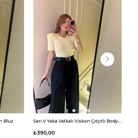
n Bluz
Sarı V Yaka Vatkalı Viskon Çıtçıtlı Bodysuit
₺390,00
₺3