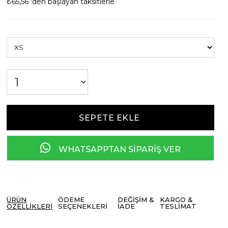
₺65,56
'den başlayan taksitlerle
WHATSAPPTAN SİPARİŞ VER
ÜRÜN
ÖDEME
DEĞIŞIM &
KARGO &
ÖZELLIKLERI
SEÇENEKLERI
İADE
TESLIMAT