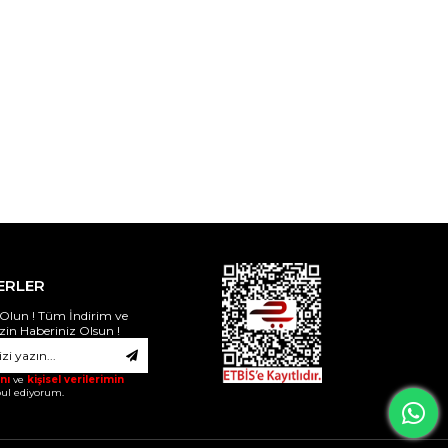
ERLER
Olun ! Tüm İndirim ve
izin Haberiniz Olsun !
nı
ve
kişisel verilerimin
ul ediyorum.