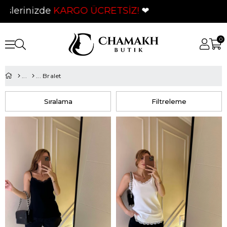
 ÜCRETSİZ!
❤
0
Bralet
Sıralama
Filtreleme