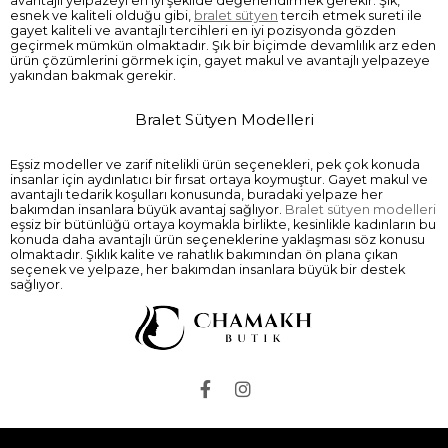
avantajlı yelpazeyi en iyi şekilde değerlendirmek gerekir. Şık,
esnek ve kaliteli olduğu gibi,
bralet sütyen
tercih etmek sureti ile
gayet kaliteli ve avantajlı tercihleri en iyi pozisyonda gözden
geçirmek mümkün olmaktadır. Şık bir biçimde devamlılık arz eden
ürün çözümlerini görmek için, gayet makul ve avantajlı yelpazeye
yakından bakmak gerekir.
Bralet Sütyen Modelleri
Eşsiz modeller ve zarif nitelikli ürün seçenekleri, pek çok konuda
insanlar için aydınlatıcı bir fırsat ortaya koymuştur. Gayet makul ve
avantajlı tedarik koşulları konusunda, buradaki yelpaze her
bakımdan insanlara büyük avantaj sağlıyor.
Bralet sütyen modelleri
eşsiz bir bütünlüğü ortaya koymakla birlikte, kesinlikle kadınların bu
konuda daha avantajlı ürün seçeneklerine yaklaşması söz konusu
olmaktadır. Şıklık kalite ve rahatlık bakımından ön plana çıkan
seçenek ve yelpaze, her bakımdan insanlara büyük bir destek
sağlıyor.