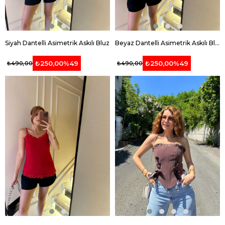
Siyah Dantelli Asimetrik Askılı Bluz
Beyaz Dantelli Asimetrik Askılı Bluz
₺250,00
%49
₺250,00
%49
₺490,00
₺490,00