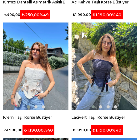
Kırmızı Dantelli Asimetrik Askılı Bluz
Acı Kahve Taşlı Korse Büstiyer
₺250,00
%49
₺1.190,00
%40
₺490,00
₺1.990,00
Krem Taşlı Korse Büstiyer
Lacivert Taşlı Korse Büstiyer
₺1.190,00
%40
₺1.190,00
%40
₺1.990,00
₺1.990,00