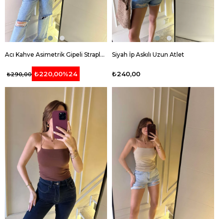
Acı Kahve Asimetrik Gipeli Straplez Bluz
Siyah İp Askılı Uzun Atlet
₺240,00
₺220,00
%24
₺290,00