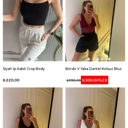
Siyah İp Askılı Crop Body
Bordo V Yaka Dantel Kolsuz Bluz
₺220,00
₺300,00
%23
₺390,00