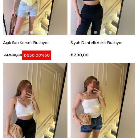
Açık Sarı Korseli Büstiyer
Siyah Dantelli Askılı Büstiyer
₺290,00
₺950,00
%50
₺1.900,00