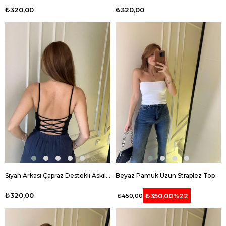
₺320,00
₺320,00
Siyah Arkası Çapraz Destekli Askılı Bluz
Beyaz Pamuk Uzun Straplez Top
₺320,00
₺350,00
%22
₺450,00