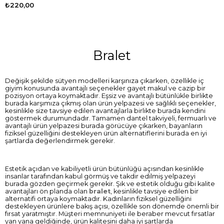
₺220,00
Bralet
Değişik şekilde sütyen modelleri karşınıza çıkarken, özellikle iç
giyim konusunda avantajlı seçenekler gayet makul ve cazip bir
pozisyon ortaya koymaktadır. Eşsiz ve avantajlı bütünlükle birlikte
burada karşımıza çıkmış olan ürün yelpazesi ve sağlıklı seçenekler,
kesinlikle size tavsiye edilen avantajlarla birlikte burada kendini
göstermek durumundadır. Tamamen dantel takviyeli, fermuarlı ve
avantajlı ürün yelpazesi burada görücüye çıkarken, bayanların
fiziksel güzelliğini destekleyen ürün alternatiflerini burada en iyi
şartlarda değerlendirmek gerekir.
Estetik açıdan ve kabiliyetli ürün bütünlüğü açısından kesinlikle
insanlar tarafından kabul görmüş ve takdir edilmiş yelpazeyi
burada gözden geçirmek gerekir. Şık ve estetik olduğu gibi kalite
avantajları ön planda olan
bralet
, kesinlikle tavsiye edilen bir
alternatifi ortaya koymaktadır. Kadınların fiziksel güzelliğini
destekleyen ürünlere bakış açısı, özellikle son dönemde önemli bir
fırsat yaratmıştır. Müşteri memnuniyeti ile beraber mevcut fırsatlar
yan yana geldiğinde, ürün kalitesini daha iyi şartlarda