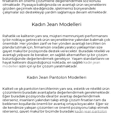
fırsatlarını en önemli çözümlerle değerlendirmek söz konusu
olmaktadır. Piyasaya baktığınızda ve avantajlı ürün seçeneklerini
gözden geçirmek istediğinizde, işletmemiz bünyesindeki
çalışmalar sizi destekleyip yardım sağlamaya devam etmektedir.
Kadın Jean Modelleri
Rahatlık ve kalitenin yanı sıra, müşteri memnuniyeti performansını
iyi bir noktaya getirecek ürün seçeneklerine yakından bakmak çok
önemlidir. Her yönden zarif ve her yönden avantajlı tercihleri ön
planda tutmak için, firmamızın oradaki yaratıcı yaklaşımları size
gayet makul bir pozisyonda destek verecektir. Buradaki nitelikli ve
avantajlı yelpaze ile beraber, en sağlıklı alternatifleri iyi bir çözüm
bütünlüğünde değerlendirmek gerekiyor. Yaşam standartlarını ve
hayat kalitesini düşündüğünüz noktada, en sağlıklı
kadın jean
modelleri
sizin için iyi bir çözüm yaratmaktadır.
Kadın Jean Pantolon Modelleri
Kaliteli ve şık pantolon tercihlerinin yanı sıra, estetik ve nitelikli ürün
çözümlerini buradaki avantajlarla değerlendirmek gerekmektedir.
Eğer buradaki pozisyonda ideal bir avantajı değerlendirmek
isterseniz, insanların yakından takip ettiği çözüm fırsatları tam da
beklenen koşullarda önemli bir avantaj ortaya koyacaktır. Eğer siz
de kendinize yakışan çözümleri ve önemli pozisyonu takip etmek
isterseniz, gayet makul bir biçimde buradaki
kadın jean pantolon