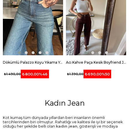
Dökümlü Palazzo Koyu Yıkama Yeşil Tintli Jean
Acı Kahve Paça Kesik Boyfriend Jean
₺800,00
%46
₺690,00
%50
₺1.490,00
₺1.390,00
Kadın Jean
Kot kumaş tüm dünyada yıllardan beri insanların önemli
tercihlerinden biri olmuştur. Rahatlığı ve kalitesi ile iyi bir seçenek
olduğu her şekilde belli olan
kadın jean
, gösterişli ve modaya