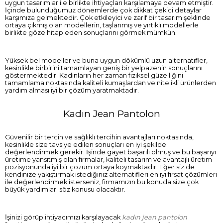
uygun tasarımlar ile birlikte ihtiyaçları karşılamaya devam etmiştir.
İçinde bulunduğumuz dönemlerde çok dikkat çekici detaylar
karşımıza gelmektedir. Çok etkileyici ve zarif bir tasarım şeklinde
ortaya çıkmış olan modellerin, taşlanmış ve yırtıklı modellerle
birlikte göze hitap eden sonuçlarını görmek mümkün.
Yüksek bel modeller ve buna uygun dökümlü uzun alternatifler,
kesinlikle birbirini tamamlayan geniş bir yelpazenin sonuçlarını
göstermektedir. Kadınların her zaman fiziksel güzelliğini
tamamlama noktasında kaliteli kumaşlardan ve nitelikli ürünlerden
yardım alması iyi bir çözüm yaratmaktadır.
Kadın Jean Pantolon
Güvenilir bir tercih ve sağlıklı tercihin avantajları noktasında,
kesinlikle size tavsiye edilen sonuçları en iyi şekilde
değerlendirmek gerekir. İşinde gayet başarılı olmuş ve bu başarıyı
üretime yansıtmış olan firmalar, kaliteli tasarım ve avantajlı üretim
pozisyonunda iyi bir çözüm ortaya koymaktadır. Eğer siz de
kendinize yakıştırmak istediğiniz alternatifleri en iyi fırsat çözümleri
ile değerlendirmek isterseniz, firmamızın bu konuda size çok
büyük yardımları söz konusu olacaktır.
İşinizi görüp ihtiyacımızı karşılayacak
kadın jean pantolon