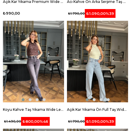
Açık Kar Yıkama Premium Wide Leg Jean
Acı Kahve Ön Arka Serpme Taş Palazzo Jean
₺990,00
₺1.090,00
%39
₺1.790,00
Koyu Kahve Taş Yıkama Wide Leg Jean
Açık Kar Yıkama Ön Full Taş Wide Leg Jean
₺800,00
%46
₺1.090,00
%39
₺1.490,00
₺1.790,00