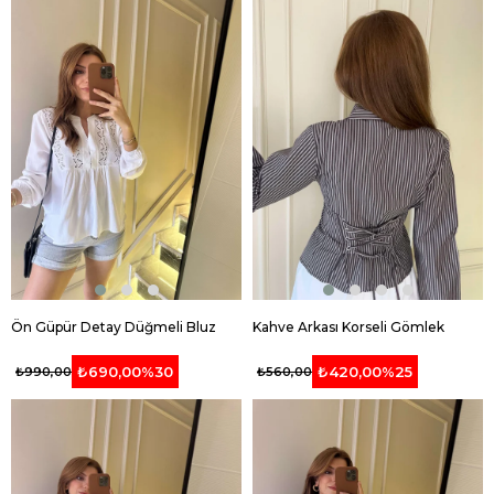
Ön Güpür Detay Düğmeli Bluz
Kahve Arkası Korseli Gömlek
₺690,00
%30
₺420,00
%25
₺990,00
₺560,00