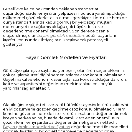
Güzellik ve kalite bakımından beklenen standartları
düşündüğünüzde, en iyi ürün yelpazesini burada yaratmış olduğu
mükemmel çözümlerle takip etmek gerekiyor. Hem ülke hem de
dünya standartlarında kabul görmüş bir yelpazeyi müşteri
memnuniyetine sağlamış olduğu çok büyük destekle
değerlendirmek önemli olmaktadır. Son derece özenle
oluşturulmuş olan
bayan gömlek modelleri
, bütün bayanların
kıyafet konusundaki ihtiyaçlarını karşılayacak potansiyeli
gösteriyor.
Bayan Gömlek Modelleri Ve Fiyatları
Görücüye çıkmış ve sayfalara yerleşmiş olan ürün seçeneklerinin,
çok çalışılarak üretildiğini hemen anlamak söz konusu olmaktadır.
Gayet makul ve ekonomik avantajlar söz konusu olduğunda, ürün,
kalite ve kapasitesini değerlendirmek insanlara çok büyük
yardımlar sağlamaktadır.
Olabildiğince şık, estetik ve zarif bütünlük sayesinde, ürün kalitesini
en iyi çözümlerle gözden geçirmek söz konusu olmaktadır. Hem
kendine güvenen hem de nitelikli ürün fırsatlarını değerlendirmek
isteyen herkes adına, burada devamlılık arz eden önemli ürün
çözümlerini en iyi şartlarda değerlendirmek gerekmektedir.
Bayan gömlek modelleri ve fiyatları
değerlendirmesi ile modelleri
görmek, fiyatları iyi bir objektif çerçevede değerlendirmek