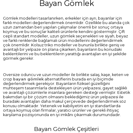
Bayan Gömlek
Gömlek modelleri tasarlanırken, erkekler için ayrı, bayanlar için
farklı modelleri değerlendirmek önemlidir. Özellikle bu alanda çok
uzun zamandan beri yapılan çalışmalar önemli bir sonuç ortaya
koymuş ve bu sonuçlar kaliteli ürünlerle kendini göstermiştir. Çift
cepli standart modeller, uzun gömlek seçenekleri ve siyah, beyaz
ve farklı renklerde bağlamalı ürün modellerini değerlendirmek
çok önemlidir. Kolsuz triko modeller ve bununla birlikte geniş ve
avantajlı bir yelpaze ön plana çıkarken, bayanların bu konudaki
beklentilerini ve bu beklentilerin yarattığı avantajları en iyi şekilde
görmek gerekir.
Oversize oduncu ve uzun modeller ile birlikte salaş, kaşe, keten ve
crop
bayan gömlek
alternatiflerini burada en iyi biçimde
değerlendirmek gerekiyor. Bayanların fiziksel güzelliğini
muhteşem tasarımlarla destekleyen ürün yelpazesi, gayet sağlıklı
ve avantajlı çözümlerle insanlara gereken desteği vermiştir. Estetik
bakımdan iyi bir çözüm olmasını beklediğimiz ürün yelpazesi ile
buradaki avantajları daha makul çerçevede değerlendirmek söz
konusu olmaktadır. Yetenek ve kabiliyetini en iyi standartlarda
ortaya koymuş olan firmalar, yaratıcı ürünler ve gerekli ihtiyaç
karşılama pozisyonunda en iyi imkânı çıkarmak durumundadır.
Bayan Gömlek Çeşitleri