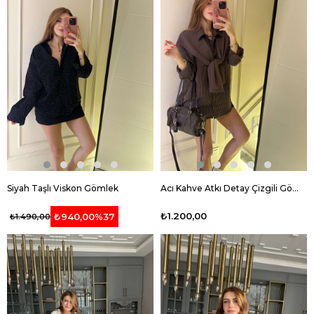
Siyah Taşlı Viskon Gömlek
Acı Kahve Atkı Detay Çizgili Gömlek
₺1.200,00
₺940,00
%37
₺1.490,00