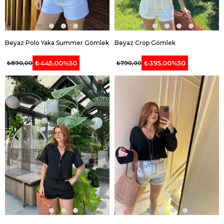
Beyaz Polo Yaka Summer Gömlek
Beyaz Crop Gömlek
₺445,00
%50
₺395,00
%50
₺890,00
₺790,00