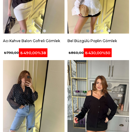
Acı Kahve Balon Gofreli Gömlek
Bel Büzgülü Poplin Gömlek
₺490,00
%38
₺430,00
%50
₺790,00
₺860,00