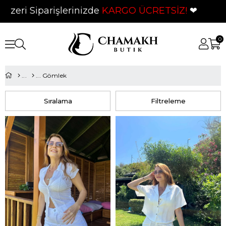
işlerinizde
KARGO ÜCRETSİZ!
❤
0
Gömlek
Sıralama
Filtreleme