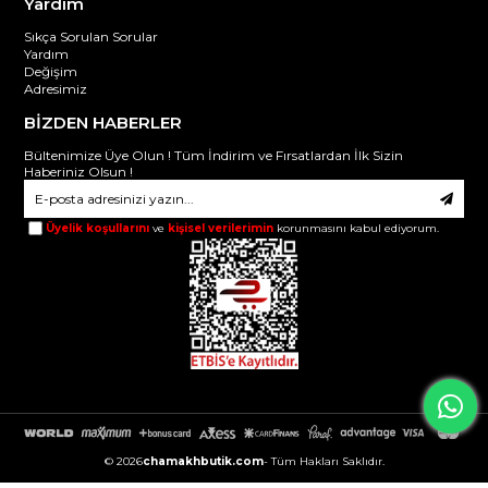
Yardım
Sıkça Sorulan Sorular
Yardım
Değişim
Adresimiz
BİZDEN HABERLER
Bültenimize Üye Olun ! Tüm İndirim ve Fırsatlardan İlk Sizin
Haberiniz Olsun !
Üyelik koşullarını
ve
kişisel verilerimin
korunmasını kabul ediyorum.
© 2026
chamakhbutik.com
- Tüm Hakları Saklıdır.