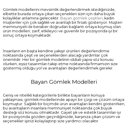
Gömlek modellerini mevsimlik değerlendirmek istediğinizde,
elbette burada ortaya çıkan seçenekleri sizin için daha büyük
kolaylıklar anlamına gelecektir.
Bayan gömlek çeşitleri
, kadın
müşteriler için çok sağlıklı ve avantajlı bir fırsatı gösteriyor. Müşteri
memnuniyeti ile beraber doğrudan bağlantı ortaya koymuş olan
ürün modelleri; zarif, etkileyici ve güvenilir bir pozisyonda iyi bir
sonuç ortaya koymaktadır.
İnsanların en başta kendine yakışır ürünleri değerlendirme
noktasında çeşit ve seçeneklerden alacağı yardımlar çok
önemlidir. Her bir gömlek modelinin iddialı yapısı söz konusu
olurken, eşsiz tasarımları takip etme noktasında firmamızın size
göstermiş olduğu yol ve avantajları değerlendirmek gerekir.
Bayan Gömlek Modelleri
Geniş ve nitelikli kategorilerle birlikte bayanların konuya
yaklaşması, gömlek modellerinde apayrı bir çizgi ve çözüm ortaya
koymuştur. Sağlıklı bir biçimde ürün avantajları kendini gösterirken,
bu avantajların insanlara memnuniyet noktasında çok büyük
desteği söz konusu olmaktadır. Gayet şık ve estetik tasarımları iyi
bir pozisyonda gözden geçirdiğinizde, karşınıza çıkan çözüm ve
seçenekler işinizi kolaylaştırıp size yardımcı olacaktır.