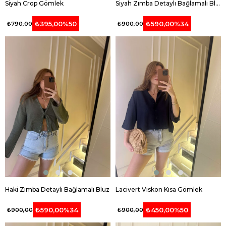
Siyah Crop Gömlek
Siyah Zımba Detaylı Bağlamalı Bluz
₺395,00
%50
₺590,00
%34
₺790,00
₺900,00
Haki Zımba Detaylı Bağlamalı Bluz
Lacivert Viskon Kısa Gömlek
₺590,00
%34
₺450,00
%50
₺900,00
₺900,00