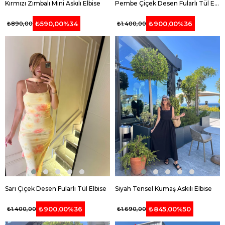
Kırmızı Zımbalı Mini Askılı Elbise
Pembe Çiçek Desen Fularlı Tül Elbise
₺590,00
%34
₺900,00
%36
₺890,00
₺1.400,00
Sarı Çiçek Desen Fularlı Tül Elbise
Siyah Tensel Kumaş Askılı Elbise
₺900,00
%36
₺845,00
%50
₺1.400,00
₺1.690,00