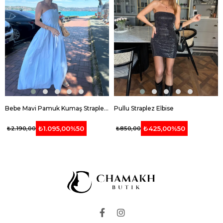
Bebe Mavi Pamuk Kumaş Straplez Elbise
Pullu Straplez Elbise
₺1.095,00
%50
₺425,00
%50
₺2.190,00
₺850,00