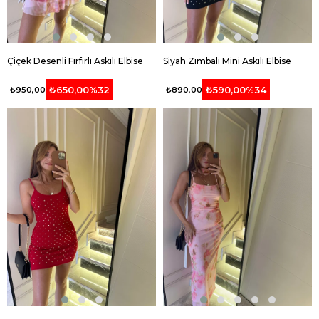
Çiçek Desenli Fırfırlı Askılı Elbise
Siyah Zımbalı Mini Askılı Elbise
₺650,00
%32
₺590,00
%34
₺950,00
₺890,00