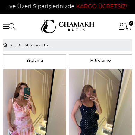
e Üzeri Siparişlerinizde
KARGO ÜCRETSİZ!
❤
0
Straplez Elbise
Sıralama
Filtreleme