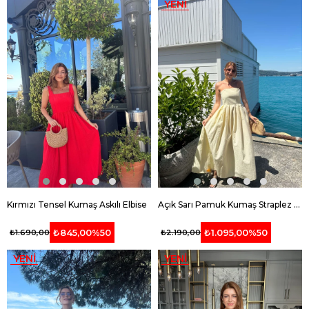
YENI
ÜRÜN
Kırmızı Tensel Kumaş Askılı Elbise
Açık Sarı Pamuk Kumaş Straplez Elbise
₺845,00
%50
₺1.095,00
%50
₺1.690,00
₺2.190,00
YENI
YENI
ÜRÜN
ÜRÜN