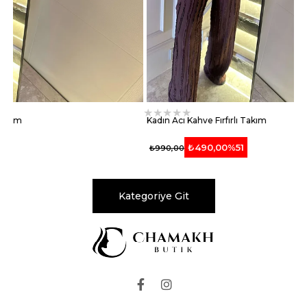
★
★
★
★
★
★
★
★
Kadın Acı Kahve Fırfırlı Takım
Kadın Si
₺490,00
%51
₺990,00
₺990,0
Kategoriye Git