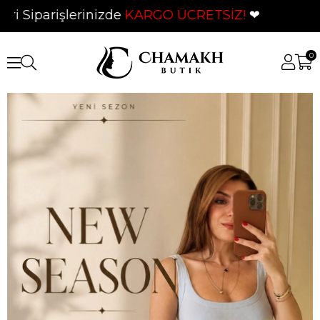
lerinizde
KARGO ÜCRETSİZ!
❤
0