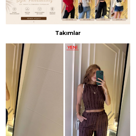
Takımlar
YENI
YENI
ÜRÜN
ÜRÜN