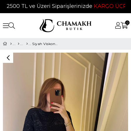
500 TL ve Üzeri Siparişlerinizde
KARGO ÜCRETSİZ
0
Siyah Viskon Simli İkili Takım