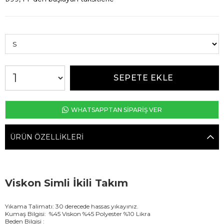
WHATSAPPTAN SİPARİŞ VER
ÜRÜN ÖZELLIKLERI
Viskon Simli İkili Takım
Yıkama Talimatı: 30 derecede hassas yıkayınız.
Kumaş Bilgisi: %45 Viskon %45 Polyester %10 Likra
Beden Bilgisi :