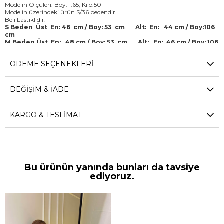
Modelin Ölçüleri: Boy: 1.65, Kilo:50
Modelin üzerindeki ürün S/36 bedendir.
Beli Lastiklidir.
S Beden Üst En: 46 cm / Boy: 53 cm Alt: En: 44 cm / Boy:106
cm
M Beden Üst En: 48 cm / Boy: 53 cm Alt: En: 46 cm / Boy: 106
cm
L Beden Üst En: 50 cm / Boy: 53 cm Alt: En: 48 cm / Boy:106
ÖDEME SEÇENEKLERI
cm
(Ürün ölçüleri 1-2 cm farklılık, Ürün çekimlerinde renkler ışık farklılığından
dolayı değişkenlik gösterebilir.)
DEĞIŞIM & İADE
KARGO & TESLIMAT
Bu ürünün yanında bunları da tavsiye
ediyoruz.