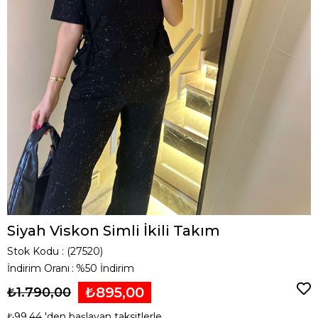
Siyah Viskon Simli İkili Takım
Stok Kodu
(27520)
İndirim Oranı
:
%
50
İndirim
₺895,00
₺1.790,00
₺99,44
'den başlayan taksitlerle