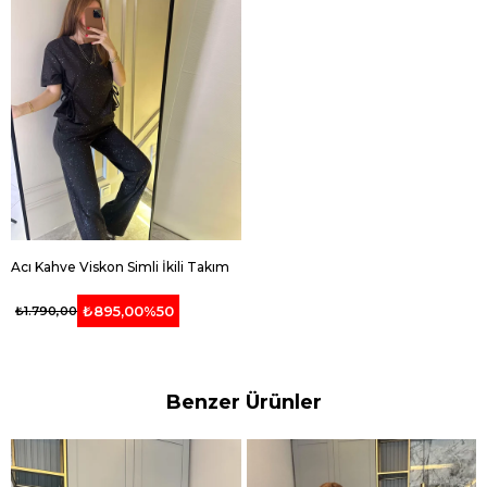
Acı Kahve Viskon Simli İkili Takım
₺895,00
%50
₺1.790,00
Benzer Ürünler