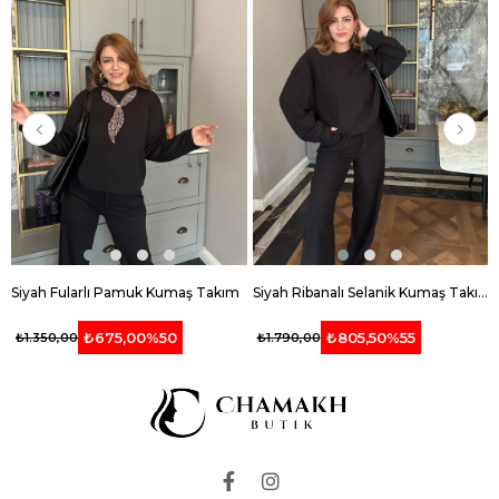
Siyah Fularlı Pamuk Kumaş Takım
Siyah Ribanalı Selanik Kumaş Takım
₺675,00
%50
₺805,50
%55
₺1.350,00
₺1.790,00