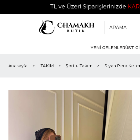
2500 TL ve Üzeri Siparişlerinizde
KARGO ÜCRE
YENİ GELENLER
ÜST G
Anasayfa
TAKIM
Şortlu Takım
Siyah Pera Kete