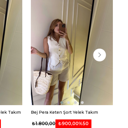
elek Takım
Bej Pera Keten Şort Yelek Takım
₺900,00
%50
₺1.800,00
₺