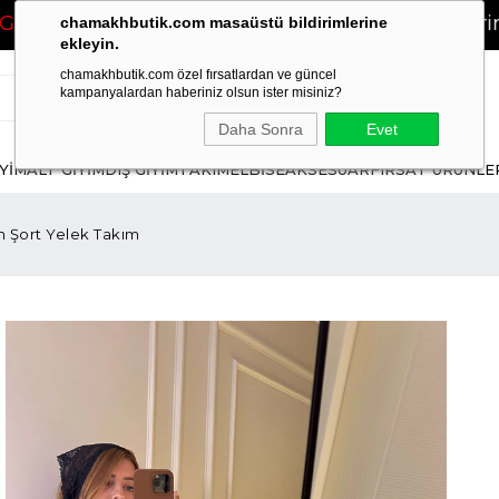
TSİZ!
❤
2500 TL ve Üzeri Siparişlerinizde
KAR
chamakhbutik.com masaüstü bildirimlerine
ekleyin.
chamakhbutik.com özel fırsatlardan ve güncel
kampanyalardan haberiniz olsun ister misiniz?
Daha Sonra
Evet
İYİM
ALT GİYİM
DIŞ GİYİM
TAKIM
ELBİSE
AKSESUAR
FIRSAT ÜRÜNLE
n Şort Yelek Takım