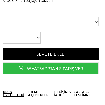
₺100,00
'den başlayan taksitlerle
WHATSAPPTAN SİPARİŞ VER
ÜRÜN
ÖDEME
DEĞIŞIM &
KARGO &
ÖZELLIKLERI
SEÇENEKLERI
İADE
TESLIMAT