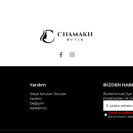
Yardım
BİZDEN HAB
Sıkça Sorulan Sorular
Bültenimize Üye 
Fırsatlardan İlk S
Yardım
Değişim
Adresimiz
Üyelik koşulları
korunmasını kab