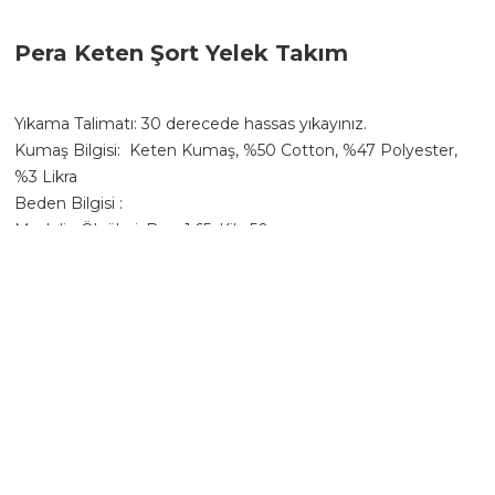
Pera Keten Şort Yelek Takım
Yıkama Talimatı: 30 derecede hassas yıkayınız.
Kumaş Bilgisi: Keten Kumaş, %50 Cotton, %47 Polyester,
%3 Likra
Beden Bilgisi :
Modelin Ölçüleri: Boy: 1.65, Kilo:50
Modelin üzerindeki ürün S/36 bedendir.
S Beden Üst En: 42 cm / Boy: 50 cm Alt: En:
42 cm / Boy: 44 cm
M Beden Üst En: 44 cm / Boy: 50 cm Alt: En:
44 cm / Boy: 44 cm
L Beden Üst En: 46 cm / Boy: 50 cm Alt: En:
46 cm / Boy: 44 cm
(Ürün ölçüleri 1-2 cm farklılık, Ürün çekimlerinde renkler ışık