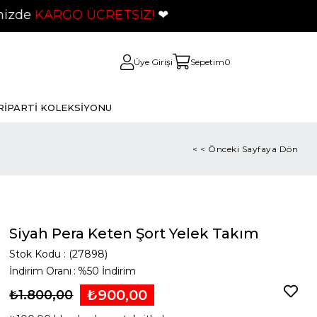
GO ÜCRETSİZ!
❤
Üye Girişi
Sepetim
0
Rİ
PARTİ KOLEKSİYONU
< < Önceki Sayfaya Dön
Siyah Pera Keten Şort Yelek Takım
Stok Kodu
(27898)
İndirim Oranı
:
%
50
İndirim
₺900,00
₺1.800,00