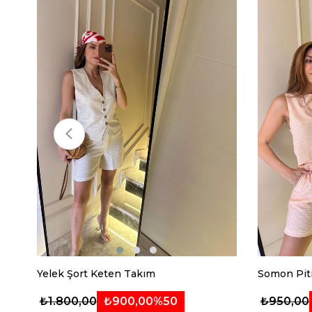
Yelek Şort Keten Takım
Somon Piti
₺900,00
%50
₺1.800,00
₺950,00