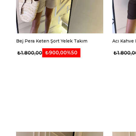
Bej Pera Keten Şort Yelek Takım
Acı Kahve 
₺900,00
%50
₺1.800,00
₺1.800,0