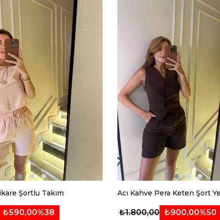
kare Şortlu Takım
Acı Kahve Pera Keten Şort Y
₺590,00
%38
₺900,00
%50
₺1.800,00