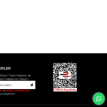
ERLER
Olun ! Tüm İndirim ve
izin Haberiniz Olsun !
nı
ve
kişisel verilerimin
ul ediyorum.