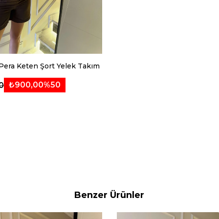
Pera Keten Şort Yelek Takım
₺900,00
%50
0
Benzer Ürünler