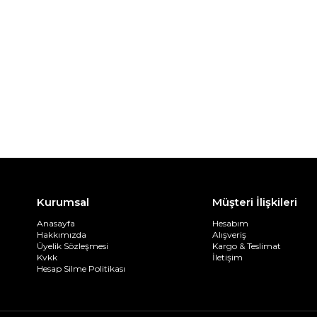
Kurumsal
Müşteri İlişkileri
Anasayfa
Hesabım
Hakkımızda
Alışveriş
Üyelik Sözleşmesi
Kargo & Teslimat
Kvkk
İletişim
Hesap Silme Politikası