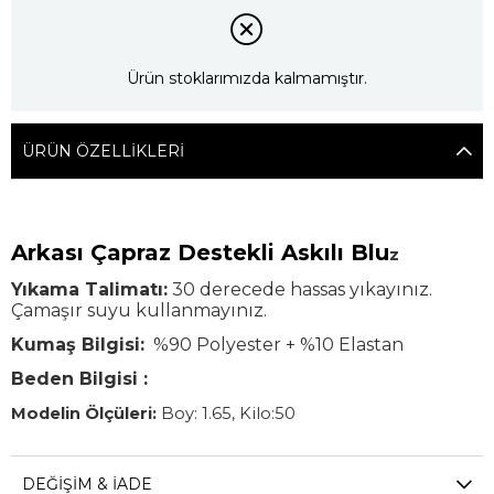
Ürün stoklarımızda kalmamıştır.
ÜRÜN ÖZELLIKLERI
Arkası Çapraz Destekli Askılı Blu
z
Yıkama Talimatı:
30 derecede hassas yıkayınız.
Çamaşır suyu kullanmayınız.
Kumaş Bilgisi:
%90 Polyester + %10 Elastan
Beden Bilgisi :
Modelin Ölçüleri:
Boy: 1.65, Kilo:50
Modelin üzerindeki ürün
S/36
bedendir.
DEĞIŞIM & İADE