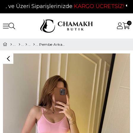
e Üzeri Siparişlerinizde
KARGO ÜCRETSİZ!
❤
0
Pembe Arkası Çapraz Destekli Askılı Bluz