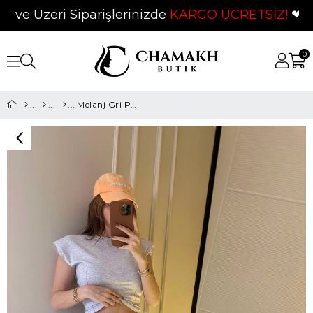
e Üzeri Siparişlerinizde
KARGO ÜCRETSİZ!
❤
0
Melanj Gri Pamuk Vatkalı Kolsuz Takım