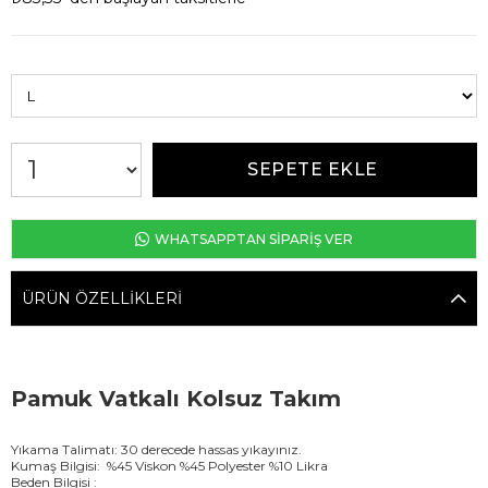
WHATSAPPTAN SİPARİŞ VER
ÜRÜN ÖZELLIKLERI
Pamuk Vatkalı Kolsuz Takım
Yıkama Talimatı: 30 derecede hassas yıkayınız.
Kumaş Bilgisi: %45 Viskon %45 Polyester %10 Likra
Beden Bilgisi :