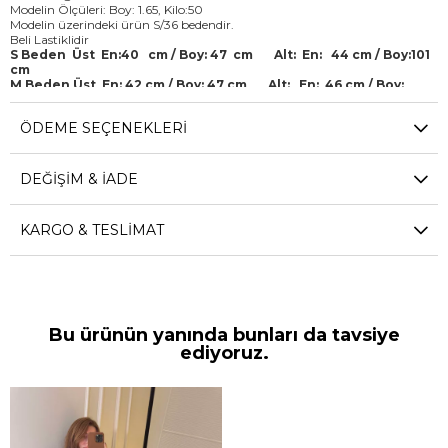
Modelin Ölçüleri: Boy: 1.65, Kilo:50
Modelin üzerindeki ürün S/36 bedendir.
Beli Lastiklidir
S Beden Üst En:40 cm / Boy: 47 cm Alt: En: 44 cm / Boy:101
cm
M Beden Üst En: 42 cm / Boy: 47 cm Alt: En: 46 cm / Boy:
101 cm
L Beden Üst En: 44 cm / Boy: 47 cm Alt: En: 48 cm /
ÖDEME SEÇENEKLERI
Boy:101 cm
(Ürün ölçüleri 1-2 cm farklılık, Ürün çekimlerinde renkler ışık farklılığından
dolayı değişkenlik gösterebilir.)
DEĞIŞIM & İADE
KARGO & TESLIMAT
Bu ürünün yanında bunları da tavsiye
ediyoruz.