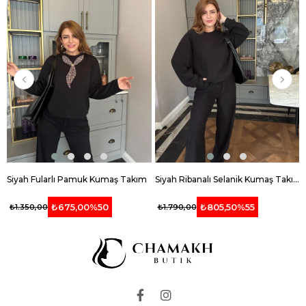
Siyah Fularlı Pamuk Kumaş Takım
Siyah Ribanalı Selanik Kumaş Takım
₺675,00
%50
₺805,50
%55
₺1.350,00
₺1.790,00