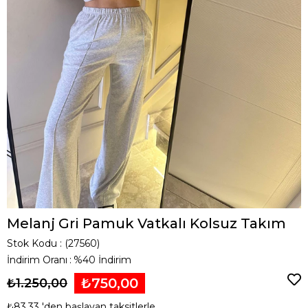
Melanj Gri Pamuk Vatkalı Kolsuz Takım
Stok Kodu
(27560)
İndirim Oranı
:
%
40
İndirim
₺750,00
₺1.250,00
₺83,33
'den başlayan taksitlerle