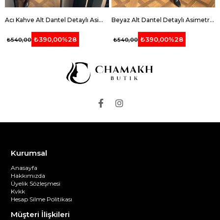
Acı Kahve Alt Dantel Detaylı Asimetrik Tişört
Beyaz Alt Dantel Detaylı Asimetrik Tişört
₺390,00
%28
₺390,00
%28
₺540,00
₺540,00
Kurumsal
Anasayfa
Hakkımızda
Üyelik Sözleşmesi
Kvkk
Hesap Silme Politikası
Müşteri İlişkileri