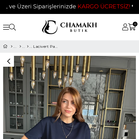
ve Üzeri Siparişlerinizde
KARGO ÜCRETSİZ!
❤
0
Lacivert Pamuk Kumaş Basic Tshirt