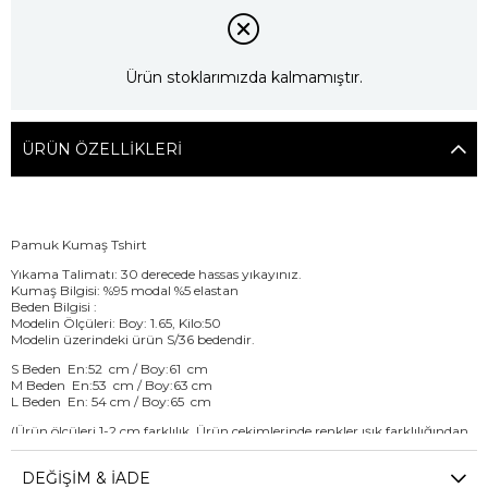
Ürün stoklarımızda kalmamıştır.
ÜRÜN ÖZELLIKLERI
Pamuk Kumaş Tshirt
Yıkama Talimatı: 30 derecede hassas yıkayınız.
Kumaş Bilgisi: %95 modal %5 elastan
Beden Bilgisi :
Modelin Ölçüleri: Boy: 1.65, Kilo:50
Modelin üzerindeki ürün S/36 bedendir.
S Beden En:52 cm / Boy:61 cm
M Beden En:53 cm / Boy:63 cm
L Beden En: 54 cm / Boy:65 cm
(Ürün ölçüleri 1-2 cm farklılık, Ürün çekimlerinde renkler ışık farklılığından
dolayı değişkenlik gösterebilir.)
DEĞIŞIM & İADE