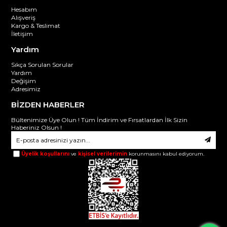
Hesabım
Alışveriş
Kargo & Teslimat
İletişim
Yardım
Sıkça Sorulan Sorular
Yardım
Değişim
Adresimiz
BİZDEN HABERLER
Bültenimize Üye Olun ! Tüm İndirim ve Fırsatlardan İlk Sizin
Haberiniz Olsun !
Üyelik koşullarını
ve
kişisel verilerimin
korunmasını kabul ediyorum.