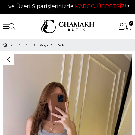
e Üzeri Siparişlerinizde
KARGO ÜCRETSİZ!
❤
0
Koyu Gri Askılı Oyuk Bluz