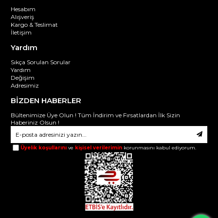
Hesabım
Alışveriş
Kargo & Teslimat
İletişim
Yardım
Sıkça Sorulan Sorular
Yardım
Değişim
Adresimiz
BİZDEN HABERLER
Bültenimize Üye Olun ! Tüm İndirim ve Fırsatlardan İlk Sizin
Haberiniz Olsun !
Üyelik koşullarını
ve
kişisel verilerimin
korunmasını kabul ediyorum.