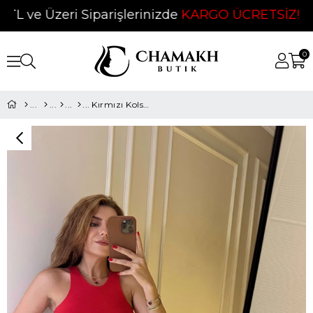
 ve Üzeri Siparişlerinizde
KARGO ÜCRETSİZ!
❤
0
Kırmızı Kolsuz Crop Top