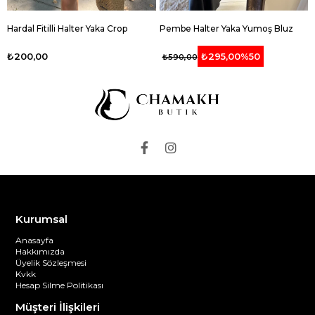
Hardal Fitilli Halter Yaka Crop
Pembe Halter Yaka Yumoş Bluz
₺200,00
₺295,00
%50
₺590,00
Kurumsal
Anasayfa
Hakkımızda
Üyelik Sözleşmesi
Kvkk
Hesap Silme Politikası
Müşteri İlişkileri