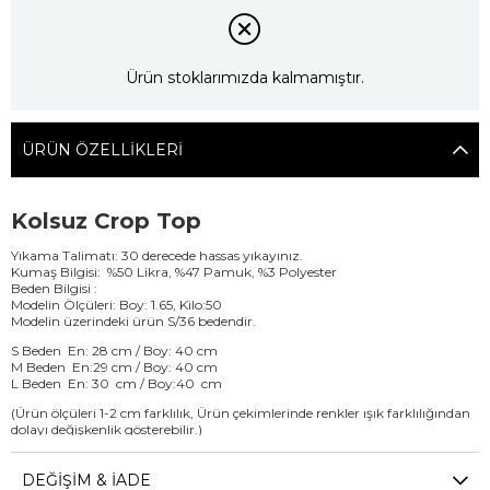
Ürün stoklarımızda kalmamıştır.
ÜRÜN ÖZELLIKLERI
Kolsuz Crop Top
Yıkama Talimatı: 30 derecede hassas yıkayınız.
Kumaş Bilgisi: %50 Likra, %47 Pamuk, %3 Polyester
Beden Bilgisi :
Modelin Ölçüleri: Boy: 1.65, Kilo:50
Modelin üzerindeki ürün S/36 bedendir.
S Beden En: 28 cm / Boy: 40 cm
M Beden En:29 cm / Boy: 40 cm
L Beden En: 30 cm / Boy:40 cm
(Ürün ölçüleri 1-2 cm farklılık, Ürün çekimlerinde renkler ışık farklılığından
dolayı değişkenlik gösterebilir.)
DEĞIŞIM & İADE