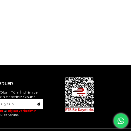
ERLER
Olun ! Tüm İndirim ve
izin Haberiniz Olsun !
nı
ve
kişisel verilerimin
ul ediyorum.