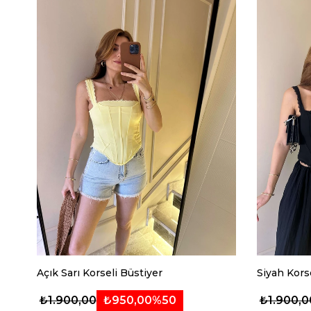
Açık Sarı Korseli Büstiyer
Siyah Kors
₺950,00
%50
₺1.900,00
₺1.900,0