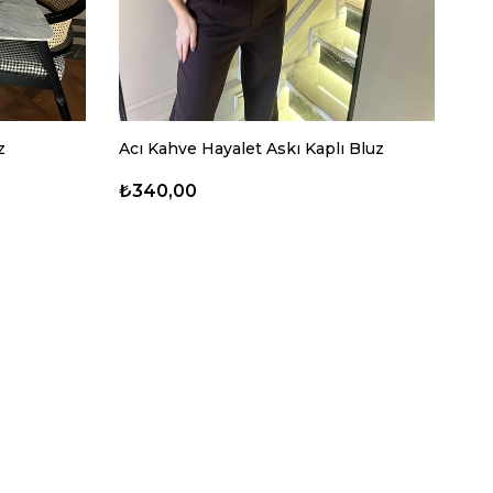
z
Acı Kahve Hayalet Askı Kaplı Bluz
Bey
₺340,00
₺2