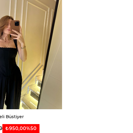
eli Büstiyer
₺950,00
%50
0