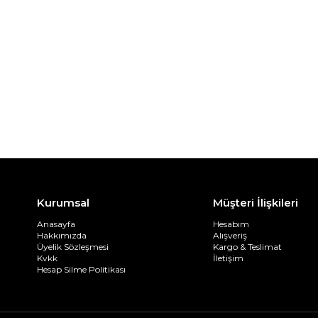
Kurumsal
Müşteri İlişkileri
Anasayfa
Hesabım
Hakkımızda
Alışveriş
Üyelik Sözleşmesi
Kargo & Teslimat
Kvkk
İletişim
Hesap Silme Politikası