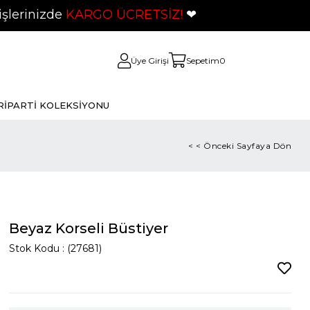
e
KARGO ÜCRETSİZ!
❤
Üye Girişi
Sepetim
0
Rİ
PARTİ KOLEKSİYONU
< < Önceki Sayfaya Dön
Beyaz Korseli Büstiyer
Stok Kodu
(27681)