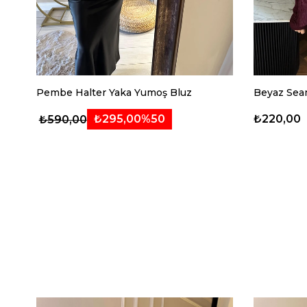
Pembe Halter Yaka Yumoş Bluz
Beyaz Seam
₺220,00
₺295,00
%50
₺590,00