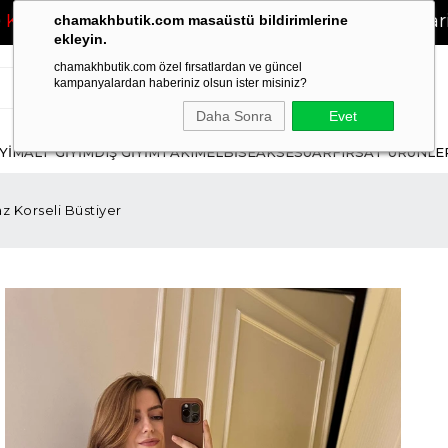
CRETSİZ!
❤
2500 TL ve Üzeri Siparişlerinizd
chamakhbutik.com masaüstü bildirimlerine
ekleyin.
chamakhbutik.com özel fırsatlardan ve güncel
kampanyalardan haberiniz olsun ister misiniz?
Daha Sonra
Evet
İYİM
ALT GİYİM
DIŞ GİYİM
TAKIM
ELBİSE
AKSESUAR
FIRSAT ÜRÜNLE
z Korseli Büstiyer