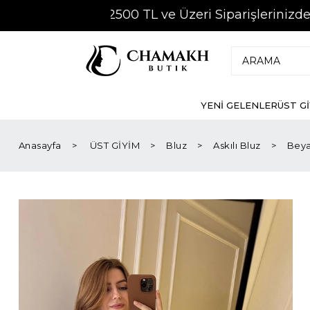
2500 TL ve Üzeri Siparişlerinizde
KARGO Ü
YENİ GELENLER
ÜST G
Anasayfa
ÜST GİYİM
Bluz
Askılı Bluz
Beya