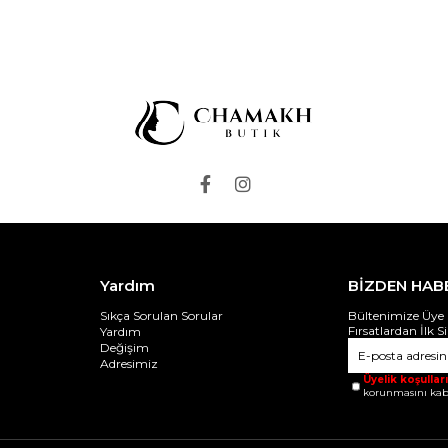
Yardım
BİZDEN HAB
Sıkça Sorulan Sorular
Bültenimize Üye 
Fırsatlardan İlk S
Yardım
Değişim
Adresimiz
Üyelik koşulları
korunmasını kab