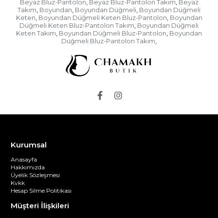
Beyaz Bluz-Pantolon
Beyaz Bluz-Pantolon Takım
Beyaz
,
,
Takım
Boyundan
Boyundan Düğmeli
Boyundan Düğmeli
,
,
,
Keten
Boyundan Düğmeli Keten Bluz-Pantolon
Boyundan
,
,
Düğmeli Keten Bluz-Pantolon Takım
Boyundan Düğmeli
,
Keten Takım
Boyundan Düğmeli Bluz-Pantolon
Boyundan
,
,
Düğmeli Bluz-Pantolon Takım
,
Kurumsal
Anasayfa
Hakkımızda
Üyelik Sözleşmesi
Kvkk
Hesap Silme Politikası
Müşteri İlişkileri