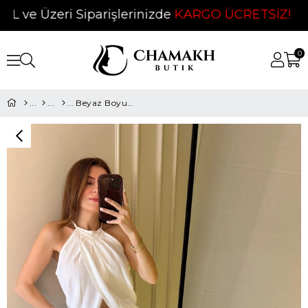
ve Üzeri Siparişlerinizde
KARGO ÜCRETSİZ!
❤
0
Beyaz Boyundan Düğmeli Keten Bluz-Pantolon Takım