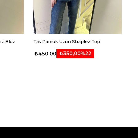
ez Bluz
Taş Pamuk Uzun Straplez Top
Ful
₺350,00
%22
₺450,00
₺