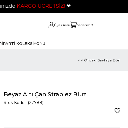
ARGO ÜCRETSİZ!
❤
Üye Girişi
Sepetim
0
Rİ
PARTİ KOLEKSİYONU
< < Önceki Sayfaya Dön
Beyaz Altı Çan Straplez Bluz
Stok Kodu
(27788)