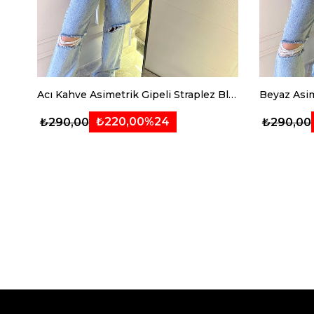
Acı Kahve Asimetrik Gipeli Straplez Bluz
Beyaz Asim
₺220,00
%24
₺290,00
₺290,00