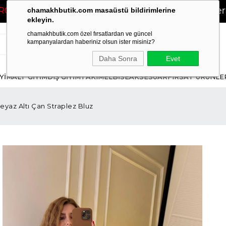
RETSİZ!
❤
2500 TL ve Üzeri Siparişlerinizde
K
chamakhbutik.com masaüstü bildirimlerine
ekleyin.
chamakhbutik.com özel fırsatlardan ve güncel
kampanyalardan haberiniz olsun ister misiniz?
Daha Sonra
Evet
İYİM
ALT GİYİM
DIŞ GİYİM
TAKIM
ELBİSE
AKSESUAR
FIRSAT ÜRÜNLE
eyaz Altı Çan Straplez Bluz