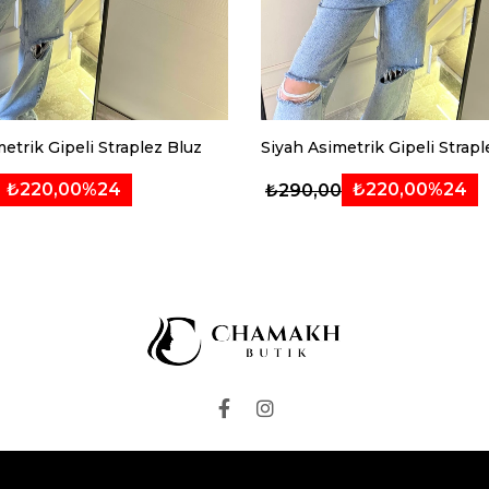
etrik Gipeli Straplez Bluz
Siyah Asimetrik Gipeli Strapl
₺220,00
%24
₺220,00
%24
₺290,00