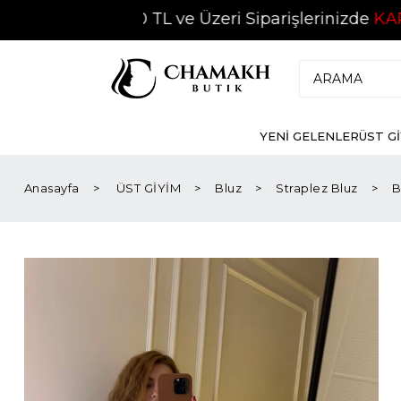
2500 TL ve Üzeri Siparişlerinizde
KARGO ÜC
YENİ GELENLER
ÜST G
Anasayfa
ÜST GİYİM
Bluz
Straplez Bluz
B