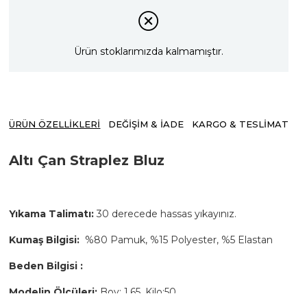
Ürün stoklarımızda kalmamıştır.
ÜRÜN ÖZELLIKLERI
DEĞIŞIM & İADE
KARGO & TESLIMAT
Altı Çan Straplez Bluz
Yıkama Talimatı:
30 derecede hassas yıkayınız.
Kumaş Bilgisi:
%80 Pamuk, %15 Polyester, %5 Elastan
Beden Bilgisi :
Modelin Ölçüleri:
Boy: 1.65, Kilo:50